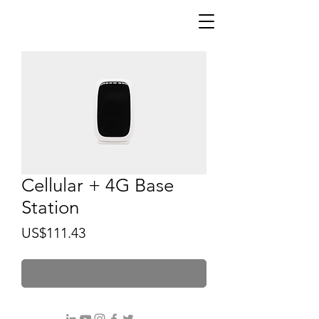
Cellular + 4G Base
Station
價
US$111.43
格
無庫存