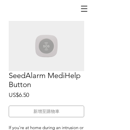
SeedAlarm MediHelp
Button
價
US$6.50
格
新增至購物車
If you’re at home during an intrusion or